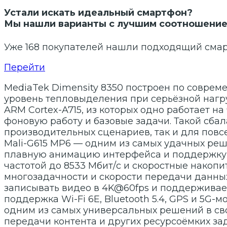
Устали искать идеальный смартфон?
Мы нашли варианты
с лучшим соотношение
Уже 168 покупателей нашли подходящий сма
Перейти
MediaTek Dimensity 8350 построен по соврем
уровень тепловыделения при серьёзной нагру
ARM Cortex-A715, из которых одно работает на
фоновую работу и базовые задачи. Такой сба
производительных сценариев, так и для пов
Mali-G615 MP6 — одним из самых удачных реш
плавную анимацию интерфейса и поддержку 
частотой до 8533 Мбит/с и скоростные накопи
многозадачности и скорости передачи данных.
записывать видео в 4K@60fps и поддерживае
поддержка Wi-Fi 6E, Bluetooth 5.4, GPS и 5G-м
одним из самых универсальных решений в сво
передачи контента и других ресурсоёмких за