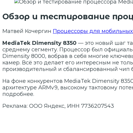
Обзор и тестирование проце
Матвей Кочергин
Процессоры для мобильных
MediaTek Dimensity 8350
— это новый шаг та
среднему сегменту. Процессор был официаль
Dimensity 8000, вобрав в себя многие ключе
камер. Всё это делает его интересным не тол
производительный и сбалансированный чип б
На фоне конкурентов MediaTek Dimensity 835
архитектуре ARMv9, высокому тактовому пот
подробнее.
Реклама: ООО Яндекс, ИНН 7736207543