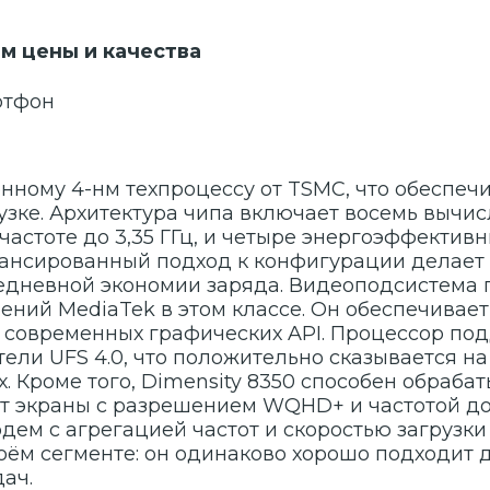
м цены и качества
ртфон
енному 4-нм техпроцессу от TSMC, что обеспе
зке. Архитектура чипа включает восемь вычи
 частоте до 3,35 ГГц, и четыре энергоэффективн
лансированный подход к конфигурации делает 
седневной экономии заряда. Видеоподсистема
ений MediaTek в этом классе. Он обеспечивает
современных графических API. Процессор по
тели UFS 4.0, что положительно сказывается н
 Кроме того, Dimensity 8350 способен обраба
т экраны с разрешением WQHD+ и частотой до 
одем с агрегацией частот и скоростью загрузки 
ём сегменте: он одинаково хорошо подходит дл
дач.