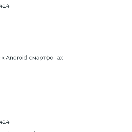
424
х Android-смартфонах
424