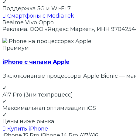
✓
Поддержка 5G и Wi-Fi 7

Смартфоны с MediaTek
Realme
Vivo
Oppo
Реклама. ООО «Яндекс Маркет», ИНН 9704254
Премиум
iPhone с чипами Apple
Эксклюзивные процессоры Apple Bionic — ма
✓
A17 Pro (3нм техпроцесс)
✓
Максимальная оптимизация iOS
✓
Цены ниже рынка

Купить iPhone
iPhone 15 Pro
iPhone 14 Pro
A17/A16