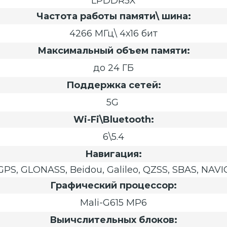
LPDDR5X
Частота работы памяти\ шина:
4266 МГц\ 4х16 бит
Максимальный объем памяти:
до 24 ГБ
Поддержка сетей:
5G
Wi-Fi\Bluetooth:
6\5.4
Навигация:
GPS, GLONASS, Beidou, Galileo, QZSS, SBAS, NAVI
Графический процессор:
Mali-G615 MP6
Выичслительных блоков: