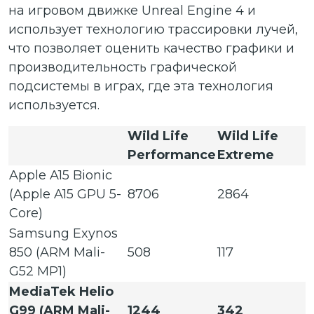
на игровом движке Unreal Engine 4 и
использует технологию трассировки лучей,
что позволяет оценить качество графики и
производительность графической
подсистемы в играх, где эта технология
используется.
Wild Life
Wild Life
Performance
Extreme
Apple A15 Bionic
(Apple A15 GPU 5-
8706
2864
Core)
Samsung Exynos
850 (ARM Mali-
508
117
G52 MP1)
MediaTek Helio
G99 (ARM Mali-
1244
342