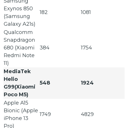
Samsung
Exynos 850
182
1081
(Samsung
Galaxy A21s)
Qualcomm
Snapdragon
680 (Xiaomi
384
1754
Redmi Note
11)
MediaTek
Helio
548
1924
G99(Xiaomi
Poco M5)
Apple A15
Bionic (Apple
1749
4829
iPhone 13
Pro)