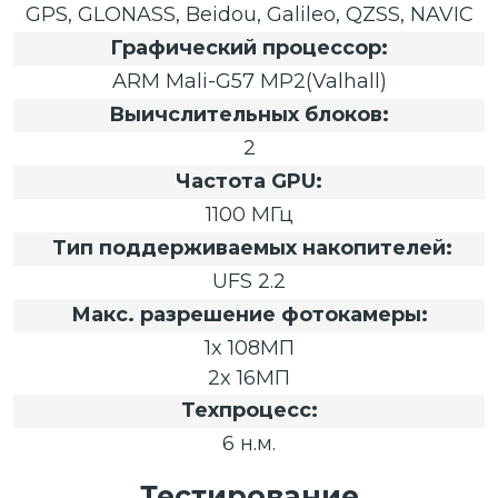
GPS, GLONASS, Beidou, Galileo, QZSS, NAVIC
Графический процессор:
ARM Mali-G57 MP2(Valhall)
Выичслительных блоков:
2
Частота GPU:
1100 МГц
Тип поддерживаемых накопителей:
UFS 2.2
Макс. разрешение фотокамеры:
1x 108МП
2x 16МП
Техпроцесс:
6 н.м.
Тестирование