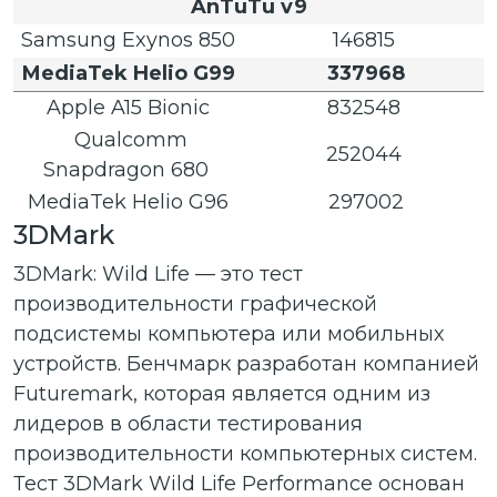
AnTuTu v9
Samsung Exynos 850
146815
MediaTek Helio G99
337968
Apple A15 Bionic
832548
Qualcomm
252044
Snapdragon 680
MediaTek Helio G96
297002
3DMark
3DMark: Wild Life — это тест
производительности графической
подсистемы компьютера или мобильных
устройств. Бенчмарк разработан компанией
Futuremark, которая является одним из
лидеров в области тестирования
производительности компьютерных систем.
Тест 3DMark Wild Life Performance основан