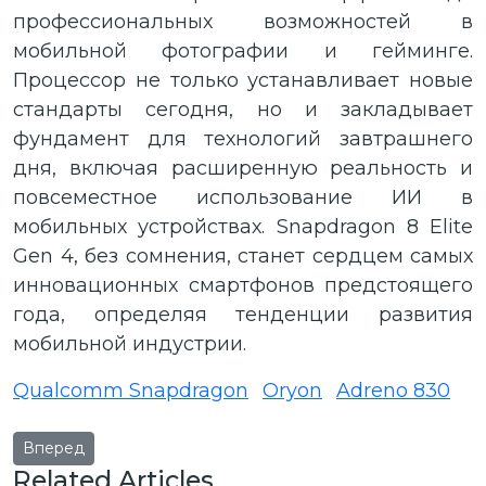
профессиональных возможностей в
мобильной фотографии и гейминге.
Процессор не только устанавливает новые
стандарты сегодня, но и закладывает
фундамент для технологий завтрашнего
дня, включая расширенную реальность и
повсеместное использование ИИ в
мобильных устройствах. Snapdragon 8 Elite
Gen 4, без сомнения, станет сердцем самых
инновационных смартфонов предстоящего
года, определяя тенденции развития
мобильной индустрии.
Qualcomm Snapdragon
Oryon
Adreno 830
Следующий: Обзор и тестирование процессора Qualcomm
Вперед
Related Articles