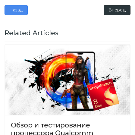
Предыдущий: Обзор и тестирование процессора MediaTe
Следующий:
Назад
Вперед
Related Articles
Обзор и тестирование
процессора Qualcomm