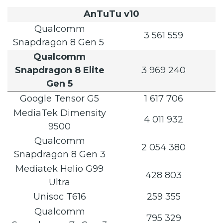
AnTuTu v10
Qualcomm
3 561 559
Snapdragon 8 Gen 5
Qualcomm
Snapdragon 8 Elite
3 969 240
Gen 5
Google Tensor G5
1 617 706
MediaTek Dimensity
4 011 932
9500
Qualcomm
2 054 380
Snapdragon 8 Gen 3
Mediatek Helio G99
428 803
Ultra
Unisoc T616
259 355
Qualcomm
795 329